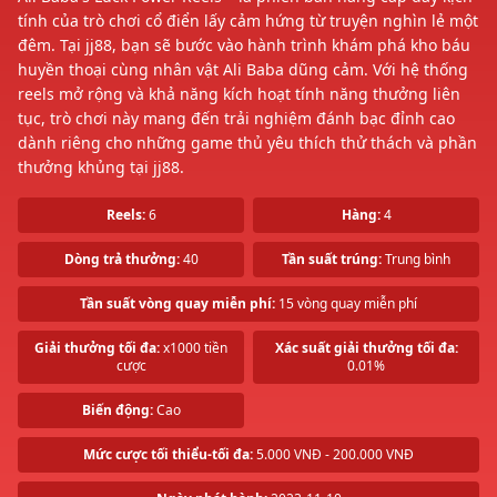
tính của trò chơi cổ điển lấy cảm hứng từ truyện nghìn lẻ một
đêm. Tại jj88, bạn sẽ bước vào hành trình khám phá kho báu
huyền thoại cùng nhân vật Ali Baba dũng cảm. Với hệ thống
reels mở rộng và khả năng kích hoạt tính năng thưởng liên
tục, trò chơi này mang đến trải nghiệm đánh bạc đỉnh cao
dành riêng cho những game thủ yêu thích thử thách và phần
thưởng khủng tại jj88.
Reels:
6
Hàng:
4
Dòng trả thưởng:
40
Tần suất trúng:
Trung bình
Tần suất vòng quay miễn phí:
15 vòng quay miễn phí
Giải thưởng tối đa:
x1000 tiền
Xác suất giải thưởng tối đa:
cược
0.01%
Biến động:
Cao
Mức cược tối thiểu-tối đa:
5.000 VNĐ - 200.000 VNĐ