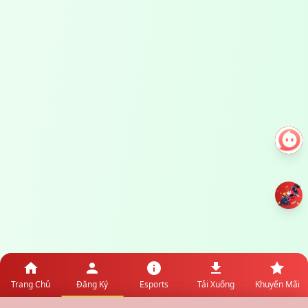
Trang Chủ
Đăng Ký
Esports
Tải Xuống
Khuyến Mãi