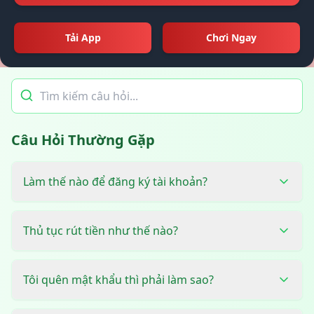
Tải App
Chơi Ngay
Câu Hỏi Thường Gặp
Làm thế nào để đăng ký tài khoản?
Thủ tục rút tiền như thế nào?
Tôi quên mật khẩu thì phải làm sao?