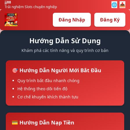
jj88
🌐
📥
Trải nghiệm Slots chuyên nghiệp
Đăng Nhập
Đăng Ký
Hướng Dẫn Sử Dụng
Khám phá các tính năng và quy trình cơ bản
🎯 Hướng Dẫn Người Mới Bắt Đầu
Quy trình bắt đầu nhanh chóng
Hệ thống theo dõi tiến độ
Cơ chế khuyến khích thành tựu
💳 Hướng Dẫn Nạp Tiền