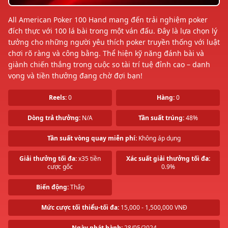
All American Poker 100 Hand mang đến trải nghiệm poker
đích thực với 100 lá bài trong một ván đấu. Đây là lựa chọn lý
tưởng cho những người yêu thích poker truyền thống với luật
chơi rõ ràng và công bằng. Thể hiện kỹ năng đánh bài và
giành chiến thắng trong cuộc so tài trí tuệ đỉnh cao – danh
vọng và tiền thưởng đang chờ đợi bạn!
Reels:
0
Hàng:
0
Dòng trả thưởng:
N/A
Tần suất trúng:
48%
Tần suất vòng quay miễn phí:
Không áp dụng
Giải thưởng tối đa:
x35 tiền
Xác suất giải thưởng tối đa:
cược gốc
0.9%
Biến động:
Thấp
Mức cược tối thiểu-tối đa:
15,000 - 1,500,000 VNĐ
Ngày phát hành:
28/05/2024