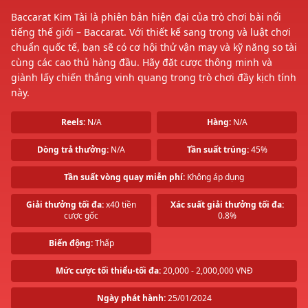
Baccarat Kim Tài là phiên bản hiện đại của trò chơi bài nổi
tiếng thế giới – Baccarat. Với thiết kế sang trọng và luật chơi
chuẩn quốc tế, bạn sẽ có cơ hội thử vận may và kỹ năng so tài
cùng các cao thủ hàng đầu. Hãy đặt cược thông minh và
giành lấy chiến thắng vinh quang trong trò chơi đầy kịch tính
này.
Reels:
N/A
Hàng:
N/A
Dòng trả thưởng:
N/A
Tần suất trúng:
45%
Tần suất vòng quay miễn phí:
Không áp dụng
Giải thưởng tối đa:
x40 tiền
Xác suất giải thưởng tối đa:
cược gốc
0.8%
Biến động:
Thấp
Mức cược tối thiểu-tối đa:
20,000 - 2,000,000 VNĐ
Ngày phát hành:
25/01/2024