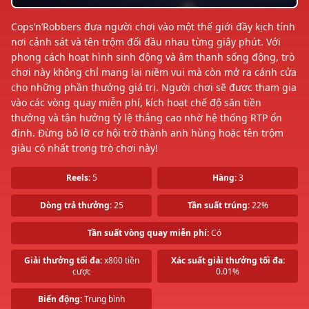
Cops’n’Robbers đưa người chơi vào một thế giới đầy kịch tính
nơi cảnh sát và tên trộm đối đầu nhau từng giây phút. Với
phong cách hoạt hình sinh động và âm thanh sống động, trò
chơi này không chỉ mang lại niềm vui mà còn mở ra cánh cửa
cho những phần thưởng giá trị. Người chơi sẽ được tham gia
vào các vòng quay miễn phí, kích hoạt chế độ săn tiền
thưởng và tận hưởng tỷ lệ thắng cao nhờ hệ thống RTP ổn
định. Đừng bỏ lỡ cơ hội trở thành anh hùng hoặc tên trộm
giàu có nhất trong trò chơi này!
Reels:
5
Hàng:
3
Dòng trả thưởng:
25
Tần suất trúng:
22%
Tần suất vòng quay miễn phí:
Có
Giải thưởng tối đa:
x800 tiền
Xác suất giải thưởng tối đa:
cược
0.01%
Biến động:
Trung bình