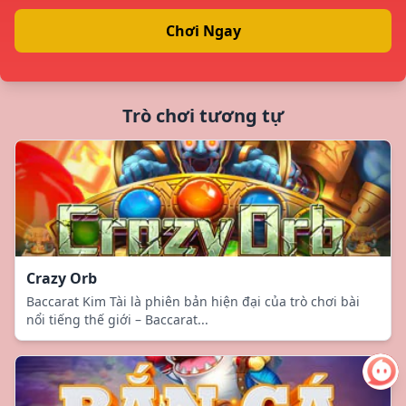
Chơi Ngay
Trò chơi tương tự
Crazy Orb
Baccarat Kim Tài là phiên bản hiện đại của trò chơi bài
nổi tiếng thế giới – Baccarat...