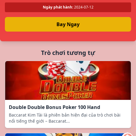
Ngày phát hành:
2024-07-12
Bay Ngay
Trò chơi tương tự
Double Double Bonus Poker 100 Hand
Baccarat Kim Tài là phiên bản hiện đại của trò chơi bài
nổi tiếng thế giới – Baccarat...