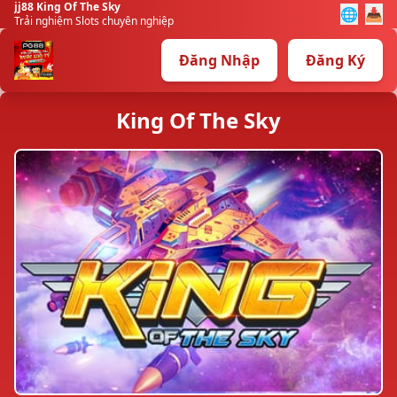
jj88 King Of The Sky
🌐
📥
Trải nghiệm Slots chuyên nghiệp
Đăng Nhập
Đăng Ký
King Of The Sky